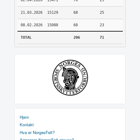
02.04.2026
15471
70
23
21.03.2026
15129
68
25
08.02.2026
15088
68
23
TOTAL
206
71
Hjem
Kontakt
Hva er NorgesFelt?
Arrangere NorgesFelt stevne?