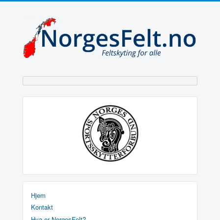
Hjem
Kontakt
Hva er NorgesFelt?