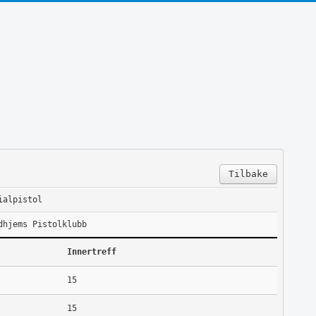
Tilbake
ialpistol
dhjems Pistolklubb
Innertreff
15
15