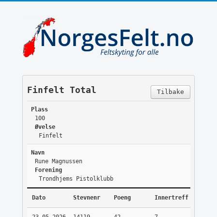
Finfelt Total
Tilbake
Plass
100
Øvelse
Finfelt
Navn
Rune Magnussen
Forening
Trondhjems Pistolklubb
Dato
Stevnenr
Poeng
Innertreff