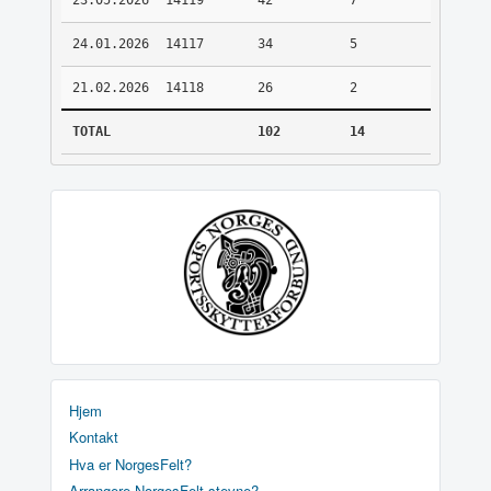
23.05.2026
14119
42
7
24.01.2026
14117
34
5
21.02.2026
14118
26
2
TOTAL
102
14
Hjem
Kontakt
Hva er NorgesFelt?
Arrangere NorgesFelt stevne?