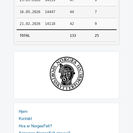
23.05.2026
14119
47
9
16.05.2026
14447
44
7
21.02.2026
14118
42
9
TOTAL
133
25
Hjem
Kontakt
Hva er NorgesFelt?
Arrangere NorgesFelt stevne?