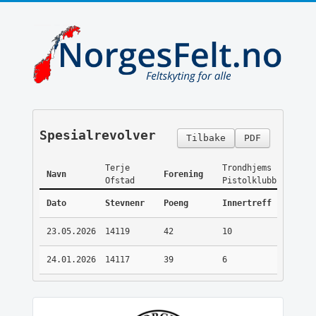
Spesialrevolver
Tilbake
PDF
Terje
Trondhjems
Navn
Forening
Ofstad
Pistolklubb
Dato
Stevnenr
Poeng
Innertreff
23.05.2026
14119
42
10
24.01.2026
14117
39
6