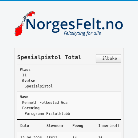
Spesialpistol Total
Tilbake
Plass
11
Øvelse
Spesialpistol
Navn
Kenneth Folkestad Goa
Forening
Porsgrunn Pistolklubb
Dato
Stevnenr
Poeng
Innertreff