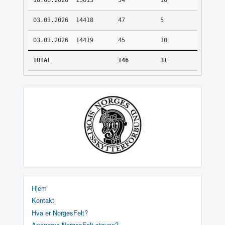
18.06.2026
15613
54
16
03.03.2026
14418
47
5
03.03.2026
14419
45
10
TOTAL
146
31
Hjem
Kontakt
Hva er NorgesFelt?
Arrangere NorgesFelt stevne?