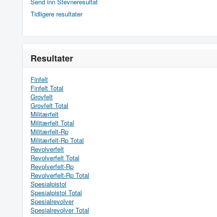
Send inn Stevneresultat
Tidligere resultater
Resultater
Finfelt
Finfelt Total
Grovfelt
Grovfelt Total
Militærfelt
Militærfelt Total
Militærfelt-Rp
Militærfelt-Rp Total
Revolverfelt
Revolverfelt Total
Revolverfelt-Rp
Revolverfelt-Rp Total
Spesialpistol
Spesialpistol Total
Spesialrevolver
Spesialrevolver Total