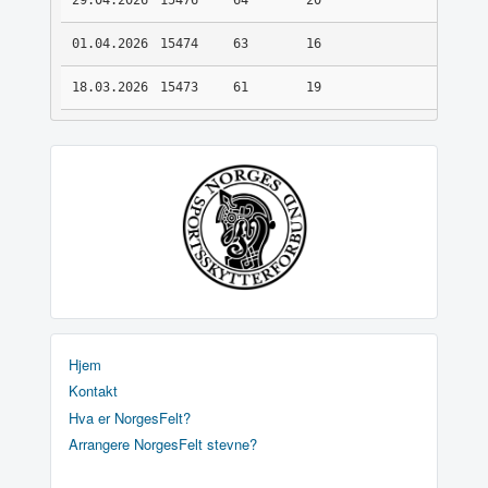
29.04.2026
15476
64
20
01.04.2026
15474
63
16
18.03.2026
15473
61
19
Hjem
Kontakt
Hva er NorgesFelt?
Arrangere NorgesFelt stevne?