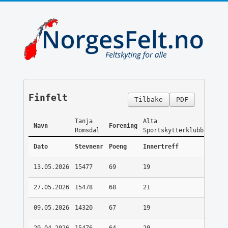
Finfelt
Tilbake
PDF
Tanja
Alta
Navn
Forening
Romsdal
Sportskytterklubb
Dato
Stevnenr
Poeng
Innertreff
13.05.2026
15477
69
19
27.05.2026
15478
68
21
09.05.2026
14320
67
19