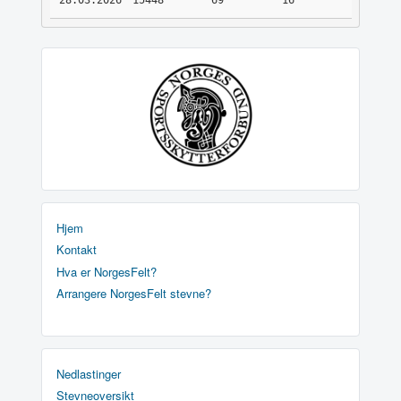
28.03.2026
15448
69
16
Hjem
Kontakt
Hva er NorgesFelt?
Arrangere NorgesFelt stevne?
Nedlastinger
Stevneoversikt