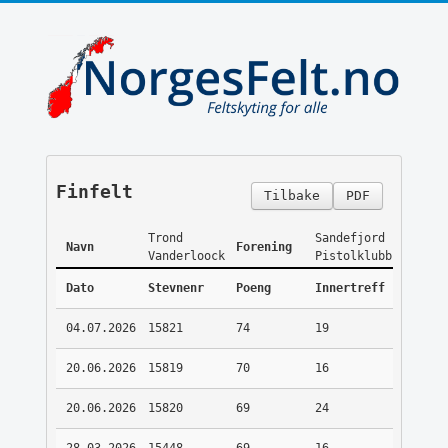
Finfelt
Tilbake
PDF
Trond
Sandefjord
Navn
Forening
Vanderloock
Pistolklubb
Dato
Stevnenr
Poeng
Innertreff
04.07.2026
15821
74
19
20.06.2026
15819
70
16
20.06.2026
15820
69
24