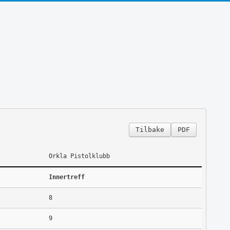
Tilbake
PDF
Orkla Pistolklubb
Innertreff
8
9