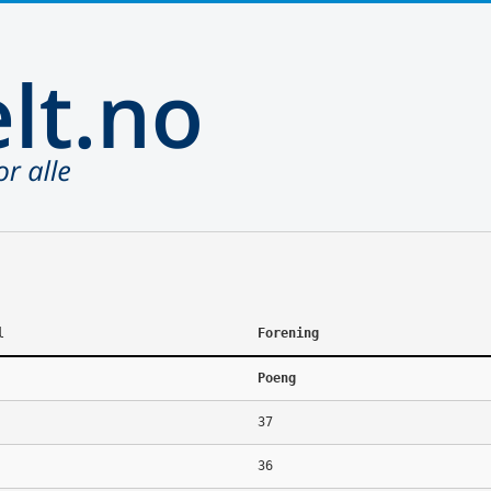
l
Forening
Poeng
37
36