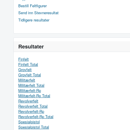
Bestill Feltfigurer
Send inn Stevneresultat
Tidligere resultater
Resultater
Finfelt
Finfelt Total
Grovfelt
Grovfelt Total
Militærfelt
Militærfelt Total
Militærfelt-Rp
Militærfelt-Rp Total
Revolverfelt
Revolverfelt Total
Revolverfelt-Rp
Revolverfelt-Rp Total
Spesialpistol
Spesialpistol Total