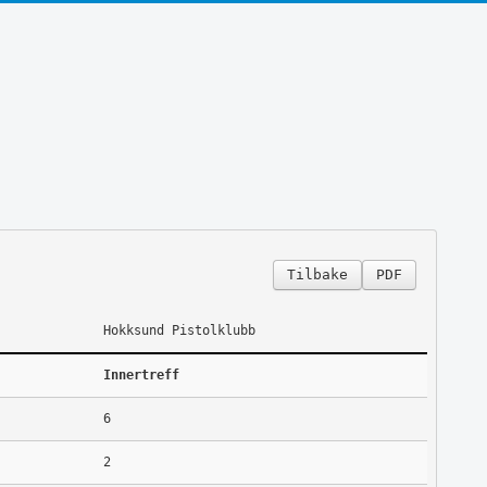
Tilbake
PDF
Hokksund Pistolklubb
Innertreff
6
2