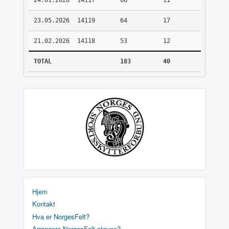
24.01.2026
14117
66
11
23.05.2026
14119
64
17
21.02.2026
14118
53
12
TOTAL
183
40
Hjem
Kontakt
Hva er NorgesFelt?
Arrangere NorgesFelt stevne?