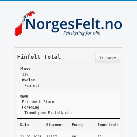
Finfelt Total
Tilbake
Plass
117
Øvelse
Finfelt
Navn
Elisabeth Storø
Forening
Trondhjems Pistolklubb
Dato
Stevnenr
Poeng
Innertreff