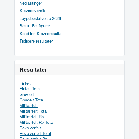
Nedlastinger
Stevneoversikt
Løypebeskrivelse 2026
Bestill Feltfigurer
Send inn Stevneresultat
Tidligere resultater
Resultater
Finfelt
Finfelt Total
Grovfelt
Grovfelt Total
Militærfelt
Militærfelt Total
Militærfelt-Rp
Militærfelt-Rp Total
Revolverfelt
Revolverfelt Total
Revolverfelt-Rp