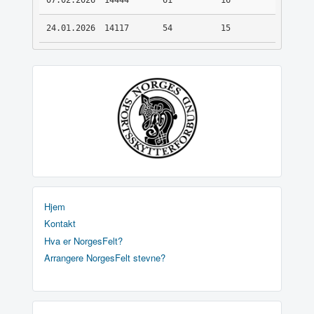
07.02.2026
14444
61
16
24.01.2026
14117
54
15
Hjem
Kontakt
Hva er NorgesFelt?
Arrangere NorgesFelt stevne?