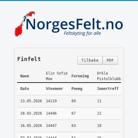
Finfelt
Tilbake
PDF
Elin Sofie
Orkla
Navn
Forening
Moe
Pistolklubb
Dato
Stevnenr
Poeng
Innertreff
23.05.2026
14119
69
11
28.03.2026
14446
67
22
16.05.2026
14447
63
18