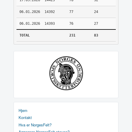
17.03.2026
14423
78
32
06.01.2026
14392
77
24
06.01.2026
14393
76
27
TOTAL
231
83
Hjem
Kontakt
Hva er NorgesFelt?
Arrangere NorgesFelt stevne?