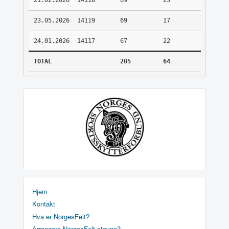
21.02.2026
14118
69
25
23.05.2026
14119
69
17
24.01.2026
14117
67
22
TOTAL
205
64
Hjem
Kontakt
Hva er NorgesFelt?
Arrangere NorgesFelt stevne?