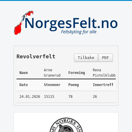
Revolverfelt
Tilbake
PDF
Arne
Rena
Navn
Forening
Granerud
Pistolklubb
Dato
Stevnenr
Poeng
Innertreff
24.01.2026
15115
78
26