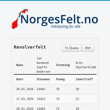
Revolverfelt
Tilbake
PDF
Jon
Aasmund
Aron
Navn
Forening
Zapffe
Skytterklubb
Andersen
Dato
Stevnenr
Poeng
Innertreff
20.01.2026
14402
78
26
17.03.2026
14423
74
22
20.01.2026
14403
72
20