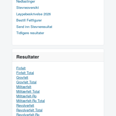
Nedlastinger
Stevneoversikt
Løypebeskrivelse 2026
Bestill Feltfigurer
Send inn Stevneresultat
Tidligere resultater
Resultater
Finfelt
Finfelt Total
Grovfelt
Grovfelt Total
Militærfelt
Militærfelt Total
Militærfelt-Rp
Militærfelt-Rp Total
Revolverfelt
Revolverfelt Total
Revolverfelt-Rp