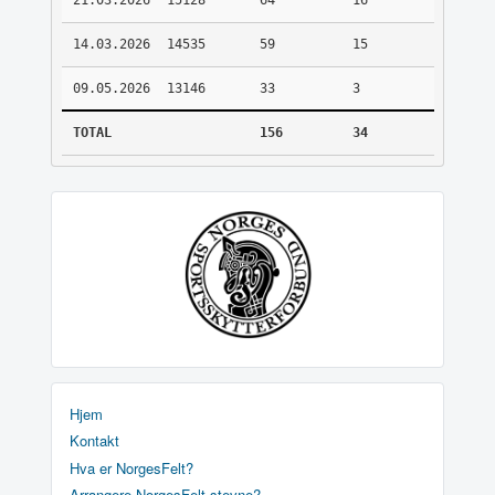
21.03.2026
15128
64
16
14.03.2026
14535
59
15
09.05.2026
13146
33
3
TOTAL
156
34
Hjem
Kontakt
Hva er NorgesFelt?
Arrangere NorgesFelt stevne?