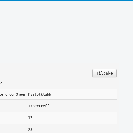
Tilbake
elt
berg og Omegn Pistolklubb
Innertreff
17
23