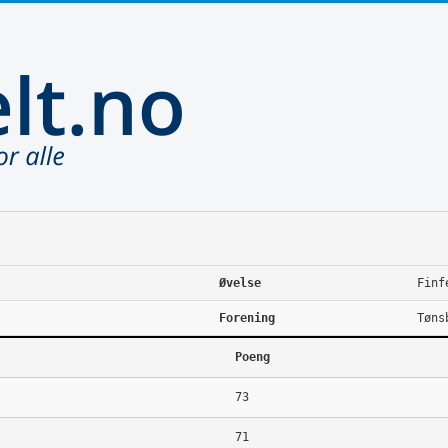
Øvelse
Finf
Forening
Tøns
Poeng
73
71