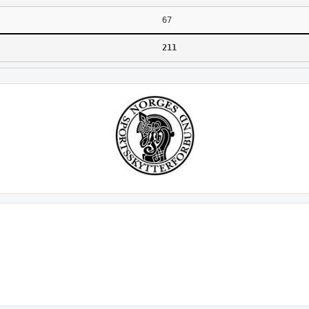
67
211