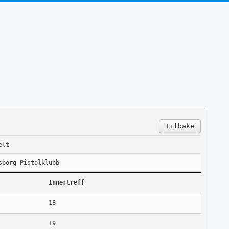
Tilbake
elt
sborg Pistolklubb
Innertreff
18
19