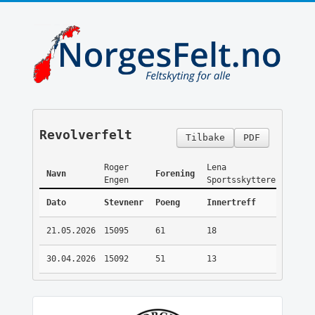
Revolverfelt
Tilbake
PDF
Roger
Lena
Navn
Forening
Engen
Sportsskyttere
Dato
Stevnenr
Poeng
Innertreff
21.05.2026
15095
61
18
30.04.2026
15092
51
13