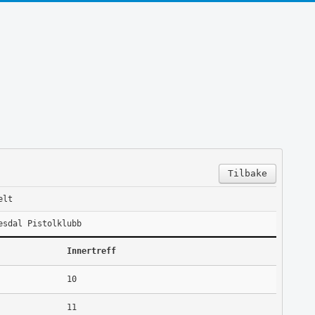
Tilbake
elt
esdal Pistolklubb
Innertreff
10
11