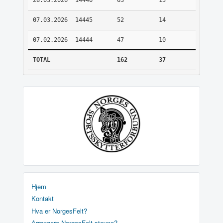
28.03.2026
14446
63
13
07.03.2026
14445
52
14
07.02.2026
14444
47
10
TOTAL
162
37
Hjem
Kontakt
Hva er NorgesFelt?
Arrangere NorgesFelt stevne?