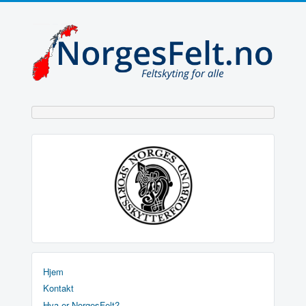
Hjem
Kontakt
Hva er NorgesFelt?