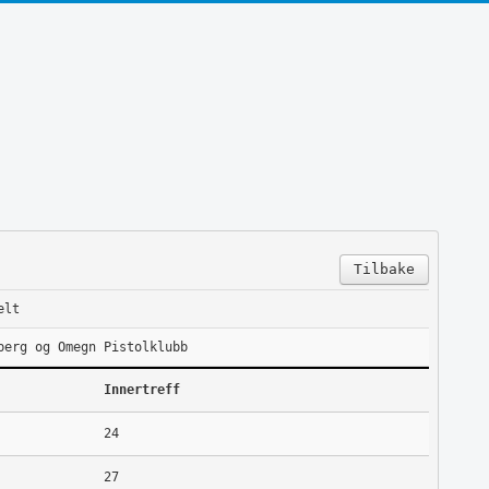
Tilbake
elt
berg og Omegn Pistolklubb
Innertreff
24
27