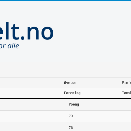
Øvelse
Finf
Forening
Tøns
Poeng
79
76