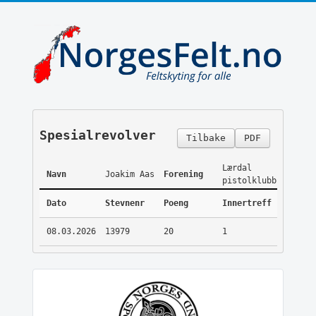
Spesialrevolver
Tilbake
PDF
Lærdal
Navn
Joakim Aas
Forening
pistolklubb
Dato
Stevnenr
Poeng
Innertreff
08.03.2026
13979
20
1