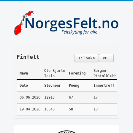
Finfelt
Tilbake
PDF
Ole Bjarte
Bergen
Navn
Forening
Taklo
Pistolklubb
Dato
Stevnenr
Poeng
Innertreff
06.06.2026
12913
67
17
19.04.2026
15543
58
13