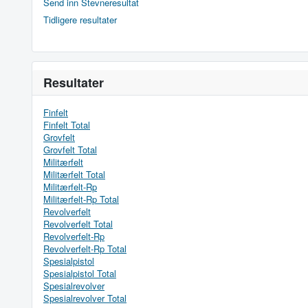
Send inn Stevneresultat
Tidligere resultater
Resultater
Finfelt
Finfelt Total
Grovfelt
Grovfelt Total
Militærfelt
Militærfelt Total
Militærfelt-Rp
Militærfelt-Rp Total
Revolverfelt
Revolverfelt Total
Revolverfelt-Rp
Revolverfelt-Rp Total
Spesialpistol
Spesialpistol Total
Spesialrevolver
Spesialrevolver Total