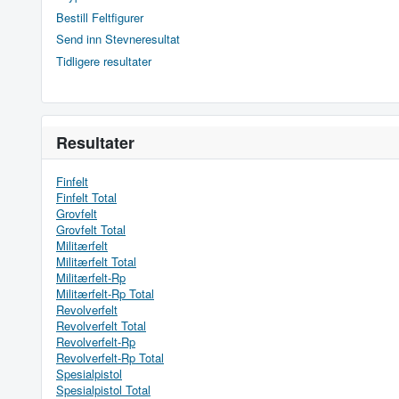
Bestill Feltfigurer
Send inn Stevneresultat
Tidligere resultater
Resultater
Finfelt
Finfelt Total
Grovfelt
Grovfelt Total
Militærfelt
Militærfelt Total
Militærfelt-Rp
Militærfelt-Rp Total
Revolverfelt
Revolverfelt Total
Revolverfelt-Rp
Revolverfelt-Rp Total
Spesialpistol
Spesialpistol Total