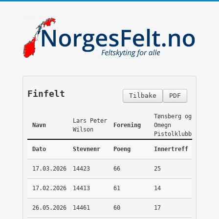
Finfelt
Tilbake
PDF
Tønsberg og
Lars Peter
Navn
Forening
Omegn
Wilson
Pistolklubb
Dato
Stevnenr
Poeng
Innertreff
17.03.2026
14423
66
25
17.02.2026
14413
61
14
26.05.2026
14461
60
17