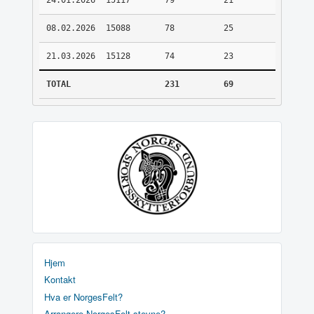
24.01.2026
15117
79
21
08.02.2026
15088
78
25
21.03.2026
15128
74
23
TOTAL
231
69
Hjem
Kontakt
Hva er NorgesFelt?
Arrangere NorgesFelt stevne?