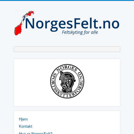
Hjem
Kontakt
Hva er NorgesFelt?