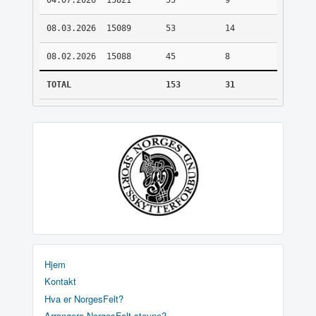
04.07.2026
15821
55
9
08.03.2026
15089
53
14
08.02.2026
15088
45
8
TOTAL
153
31
Hjem
Kontakt
Hva er NorgesFelt?
Arrangere NorgesFelt stevne?