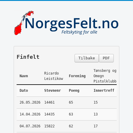
Finfelt
Tilbake
PDF
Tønsberg og
Ricardo
Navn
Forening
Omegn
Leistikow
Pistolklubb
Dato
Stevnenr
Poeng
Innertreff
26.05.2026
14461
65
15
14.04.2026
14435
63
13
04.07.2026
15822
62
17