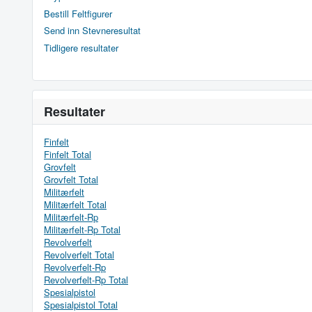
Bestill Feltfigurer
Send inn Stevneresultat
Tidligere resultater
Resultater
Finfelt
Finfelt Total
Grovfelt
Grovfelt Total
Militærfelt
Militærfelt Total
Militærfelt-Rp
Militærfelt-Rp Total
Revolverfelt
Revolverfelt Total
Revolverfelt-Rp
Revolverfelt-Rp Total
Spesialpistol
Spesialpistol Total