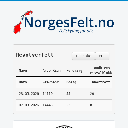
Revolverfelt
Tilbake
PDF
Trondhjems
Navn
Arve Rian
Forening
Pistolklubb
Dato
Stevnenr
Poeng
Innertreff
23.05.2026
14119
55
20
07.03.2026
14445
52
8