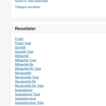
Send inn Stevneresultat
Tidligere resultater
Resultater
Finfelt
Finfelt Total
Grovfelt
Grovfelt Total
Militærfelt
Militærfelt Total
Militærfelt-Rp
Militærfelt-Rp Total
Revolverfelt
Revolverfelt Total
Revolverfelt-Rp
Revolverfelt-Rp Total
Spesialpistol
Spesialpistol Total
Spesialrevolver
Spesialrevolver Total