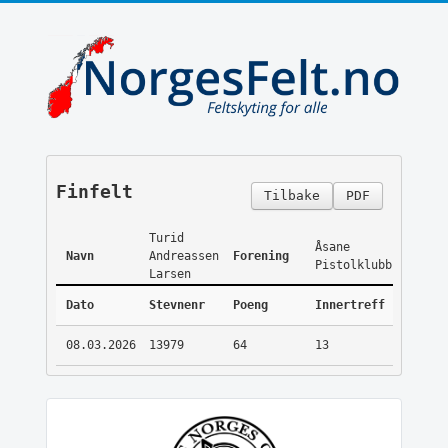
Finfelt
Tilbake
PDF
Turid
Åsane
Navn
Andreassen
Forening
Pistolklubb
Larsen
Dato
Stevnenr
Poeng
Innertreff
08.03.2026
13979
64
13