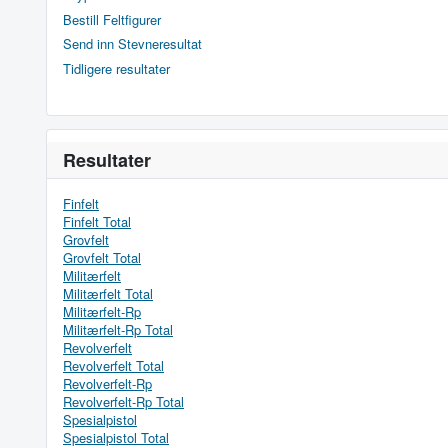
Bestill Feltfigurer
Send inn Stevneresultat
Tidligere resultater
Resultater
Finfelt
Finfelt Total
Grovfelt
Grovfelt Total
Militærfelt
Militærfelt Total
Militærfelt-Rp
Militærfelt-Rp Total
Revolverfelt
Revolverfelt Total
Revolverfelt-Rp
Revolverfelt-Rp Total
Spesialpistol
Spesialpistol Total