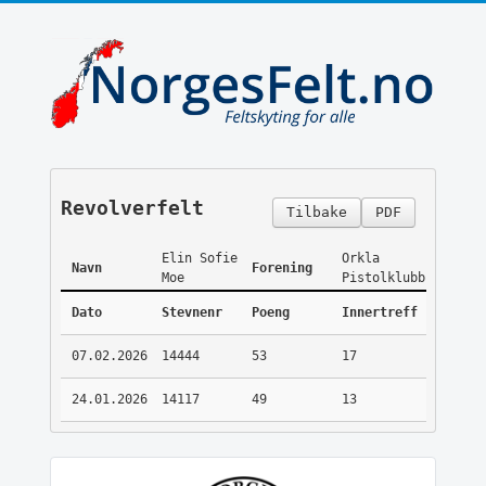
Revolverfelt
Tilbake
PDF
Elin Sofie
Orkla
Navn
Forening
Moe
Pistolklubb
Dato
Stevnenr
Poeng
Innertreff
07.02.2026
14444
53
17
24.01.2026
14117
49
13