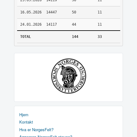
23.05.2026
14119
50
11
16.05.2026
14447
50
11
24.01.2026
14117
44
11
TOTAL
144
33
Hjem
Kontakt
Hva er NorgesFelt?
Arrangere NorgesFelt stevne?