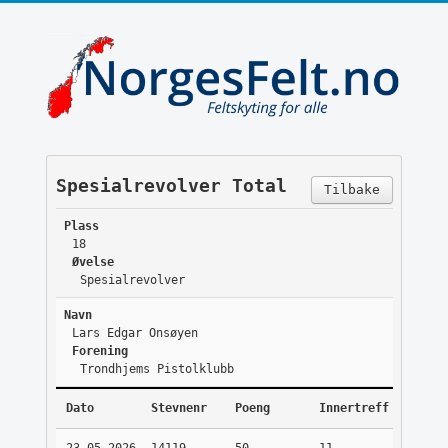
Spesialrevolver Total
Tilbake
Plass
18
Øvelse
Spesialrevolver
Navn
Lars Edgar Onsøyen
Forening
Trondhjems Pistolklubb
Dato
Stevnenr
Poeng
Innertreff