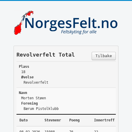
Revolverfelt Total
Tilbake
Plass
18
Øvelse
Revolverfelt
Navn
Morten Støen
Forening
Bærum Pistolklubb
Dato
Stevnenr
Poeng
Innertreff