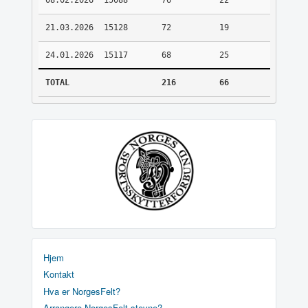
08.02.2026
15088
76
22
21.03.2026
15128
72
19
24.01.2026
15117
68
25
TOTAL
216
66
Hjem
Kontakt
Hva er NorgesFelt?
Arrangere NorgesFelt stevne?