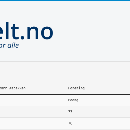
mann Aabakken
Forening
Poeng
77
76