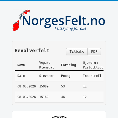
Revolverfelt
Tilbake
PDF
Vegard
Gjerdrum
Navn
Forening
Klemsdal
Pistolklubb
Dato
Stevnenr
Poeng
Innertreff
08.03.2026
15089
53
11
08.03.2026
15162
46
12