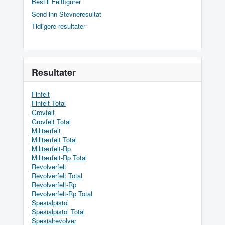
Bestill Feltfigurer
Send inn Stevneresultat
Tidligere resultater
Resultater
Finfelt
Finfelt Total
Grovfelt
Grovfelt Total
Militærfelt
Militærfelt Total
Militærfelt-Rp
Militærfelt-Rp Total
Revolverfelt
Revolverfelt Total
Revolverfelt-Rp
Revolverfelt-Rp Total
Spesialpistol
Spesialpistol Total
Spesialrevolver