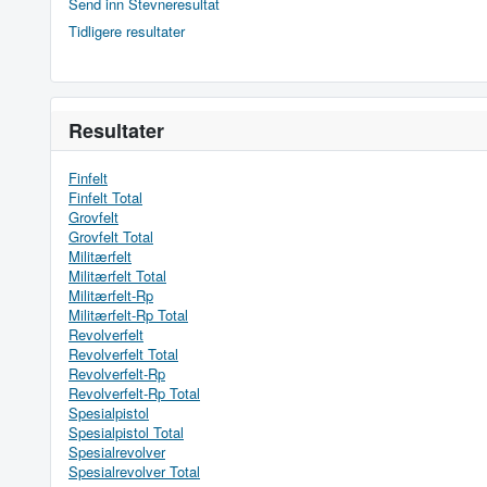
Send inn Stevneresultat
Tidligere resultater
Resultater
Finfelt
Finfelt Total
Grovfelt
Grovfelt Total
Militærfelt
Militærfelt Total
Militærfelt-Rp
Militærfelt-Rp Total
Revolverfelt
Revolverfelt Total
Revolverfelt-Rp
Revolverfelt-Rp Total
Spesialpistol
Spesialpistol Total
Spesialrevolver
Spesialrevolver Total