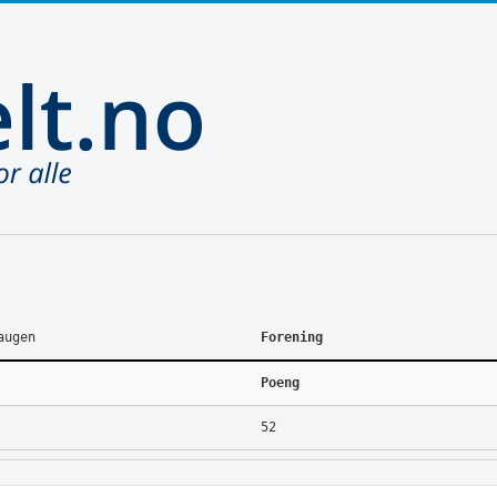
augen
Forening
Poeng
52