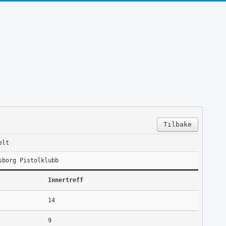
Tilbake
elt
sborg Pistolklubb
Innertreff
14
9