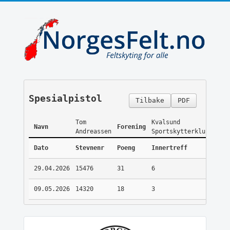
Spesialpistol
Tilbake
PDF
Tom
Kvalsund
Navn
Forening
Andreassen
Sportskytterklubb
Dato
Stevnenr
Poeng
Innertreff
29.04.2026
15476
31
6
09.05.2026
14320
18
3