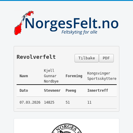
Revolverfelt
Tilbake
PDF
Kjell
Kongsvinger
Navn
Gunnar
Forening
Sportsskyttere
Nordbye
Dato
Stevnenr
Poeng
Innertreff
07.03.2026
14825
51
11